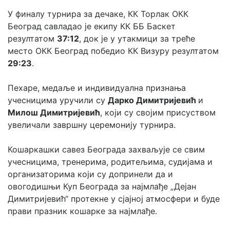
У финалу турнира за дечаке, КК Торлак ОКК 
Београд савладао је екипу КК ББ Баскет 
резултатом 
37:12
, док је у утакмици за треће 
место ОКК Београд победио КК Визуру резултатом 
29:23
.
Пехаре, медаље и индивидуална признања 
учесницима уручили су 
Дарко Димитријевић 
и 
Милош Димитријевић
, који су својим присуством 
увеличали завршну церемонију турнира.
Кошаркашки савез Београда захваљује се свим 
учесницима, тренерима, родитељима, судијама и 
организаторима који су допринели да и 
овогодишњи Куп Београда за најмлађе „Дејан 
Димитријевић“ протекне у сјајној атмосфери и буде 
прави празник кошарке за најмлађе.