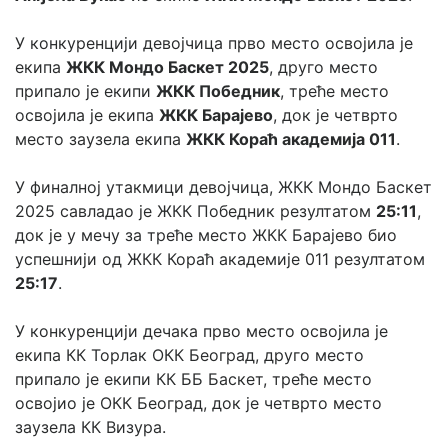
У конкуренцији девојчица прво место освојила је 
екипа 
ЖКК Мондо Баскет 2025
, друго место 
припало је екипи 
ЖКК Победник
, треће место 
освојила је екипа 
ЖКК Барајево
, док је четврто 
место заузела екипа 
ЖКК Кораћ академија 011
.
У финалној утакмици девојчица, ЖКК Мондо Баскет 
2025 савладао је ЖКК Победник резултатом 
25:11
, 
док је у мечу за треће место ЖКК Барајево био 
успешнији од ЖКК Кораћ академије 011 резултатом
25:17
.
У конкуренцији дечака прво место освојила је 
екипа КК Торлак ОКК Београд, друго место 
припало је екипи КК ББ Баскет, треће место 
освојио је ОКК Београд, док је четврто место 
заузела КК Визура.