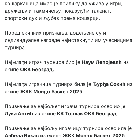
кошаркашица имао је прилику да ужива у игри, 
дружењу и такмичењу, показујући таленат, 
спортски дух и љубав према кошарци.
Поред екипних признања, додељене су и 
индивидуалне награде најистакнутијим учесницима 
турнира.
Најмлађи играч турнира био је 
Наум Лепојевић
 из 
екипе 
ОКК Београд.
Најмлађа играчица турнира била је 
Ђурђа Сокић
 из 
екипе 
ЖКК Мондо Баскет 2025.
Признање за најбољег играча турнира освојио је 
Лука Антић
 из екипе 
КК Торлак ОКК Београд
.
Признање за најбољу играчицу турнира освојила је 
Анђела Вукас
 из екипе 
ЖКК Мондо Баскет 2025
.