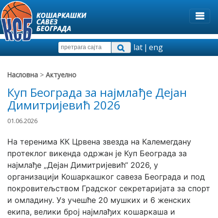
lat
|
eng
Насловна
>
Актуелно
Куп Београда за најмлађе Дејан
Димитријевић 2026
01.06.2026
На теренима КК Црвена звезда на Калемегдану 
протеклог викенда одржан је Куп Београда за 
најмлађе „Дејан Димитријевић“ 2026, у 
организацији Кошаркашког савеза Београда и под 
покровитељством Градског секретаријата за спорт 
и омладину. Уз учешће 20 мушких и 6 женских 
екипа, велики број најмлађих кошаркаша и 