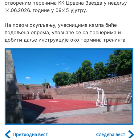
отвореним теренима КК Црвена Звезда у недељу 
14.06.2026. године у 09:45 ујутру.
На првом окупљању, учесницима кампа биће 
подељена опрема, упознаће се са тренерима и 
добити даље инструкције око термина тренинга.
Претходна вест
Следећа вест