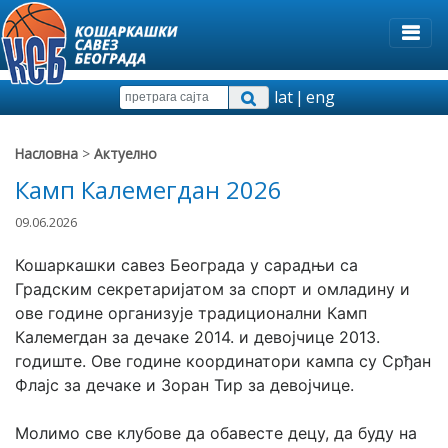
lat
|
eng
Насловна
>
Актуелно
Камп Калемегдан 2026
09.06.2026
Кошаркашки савез Београда у сарадњи са 
Градским секретаријатом за спорт и омладину и 
ове године организује традиционални Камп 
Калемегдан за дечаке 2014. и девојчице 2013. 
годиште. Ове године координатори кампа су Срђан 
Флајс за дечаке и Зоран Тир за девојчице.
Молимо све клубове да обавесте децу, да буду на 