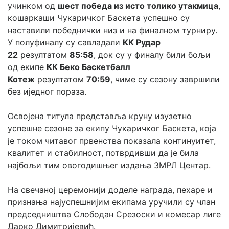
учинком од 
шест победа из исто толико утакмица
, 
кошаркаши Чукаричког Баскета успешно су 
наставили победнички низ и на финалном турниру. 
У полуфиналу су савладали 
КК Рудар 
22
 резултатом 
85:58
, док су у финалу били бољи 
од екипе 
КК Беко Баскетбалл 
Котеж
 резултатом 
70:59
, чиме су сезону завршили 
без иједног пораза.
Освојена титула представља круну изузетно 
успешне сезоне за екипу Чукаричког Баскета, која 
је током читавог првенства показала континуитет, 
квалитет и стабилност, потврдивши да је била 
најбољи тим овогодишњег издања 3МРЛ Центар.
На свечаној церемонији доделе награда, пехаре и 
признања најуспешнијим екипама уручили су члан 
председништва Слободан Срезоски и комесар лиге 
Дарко Димитријевић.