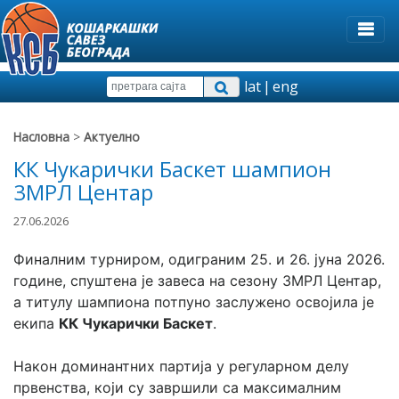
lat
|
eng
Насловна
>
Актуелно
КК Чукарички Баскет шампион
3МРЛ Центар
27.06.2026
Финалним турниром, одиграним 25. и 26. јуна 2026. 
године, спуштена је завеса на сезону 3МРЛ Центар, 
а титулу шампиона потпуно заслужено освојила је 
екипа 
КК Чукарички Баскет
.
Након доминантних партија у регуларном делу 
првенства, који су завршили са максималним 