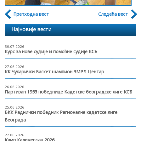
Претходна вест
Следећа вест
Најновије вести
30.07.2026
Курс за нове судије и помоћне судије КСБ
27.06.2026
КК Чукарички Баскет шампион 3МРЛ Центар
26.06.2026
Партизан 1953 победнице Кадетске београдске лиге КСБ
25.06.2026
БКК Раднички победник Регионалне кадетске лиге
Београда
22.06.2026
Камп Калемегдан 2026