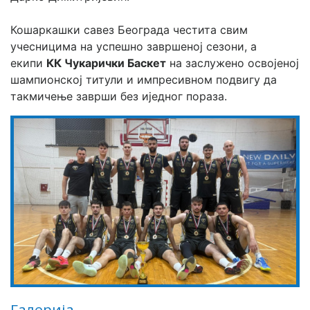
Кошаркашки савез Београда честита свим 
учесницима на успешно завршеној сезони, а 
екипи 
КК Чукарички Баскет
 на заслужено освојеној 
шампионској титули и импресивном подвигу да 
такмичење заврши без иједног пораза.
Галерија