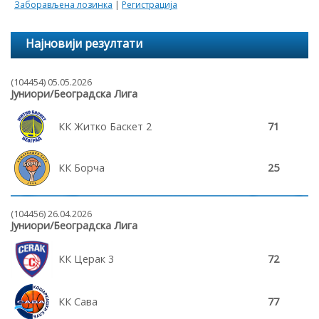
Заборављена лозинка
|
Регистрација
Најновији резултати
(104454) 05.05.2026
Јуниори/Београдска Лига
КК Житко Баскет 2
71
КК Борча
25
(104456) 26.04.2026
Јуниори/Београдска Лига
КК Церак 3
72
КК Сава
77