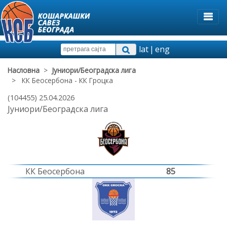
lat
|
eng
Насловна
>
Јуниори/Београдска лига
> КК Беосербона - КК Гроцка
(104455) 25.04.2026
Јуниори/Београдска лига
КК Беосербона
85