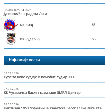
(104453) 25.04.2026
Јуниори/Београдска Лига
КК Змај
63
КК Рудар 22
68
Најновије вести
30.07.2026
Курс за нове судије и помоћне судије КСБ
27.06.2026
КК Чукарички Баскет шампион 3МРЛ Центар
26.06.2026
Партизан 1953 победнице Кадетске београдске лиге КСБ