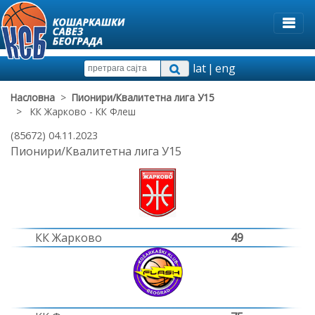
lat
|
eng
Насловна
>
Пионири/Квалитетна лига У15
> КК Жарково - КК Флеш
(85672) 04.11.2023
Пионири/Квалитетна лига У15
КК Жарково
49