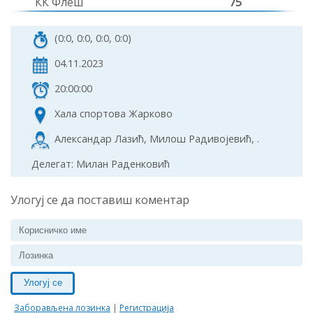
КК Флеш
75
(0:0, 0:0, 0:0, 0:0)
04.11.2023
20:00:00
Хала спортова Жарково
Александар Лазић, Милош Радивојевић, .
Делегат: Милан Раденковић
Улогуј се да поставиш коментар
Улогуј се
Заборављена лозинка
|
Регистрација