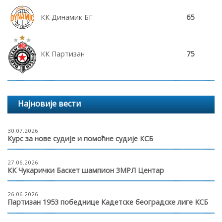
КК Динамик БГ
65
КК Партизан
75
Најновије вести
30.07.2026
Курс за нове судије и помоћне судије КСБ
27.06.2026
КК Чукарички Баскет шампион 3МРЛ Центар
26.06.2026
Партизан 1953 победнице Кадетске београдске лиге КСБ