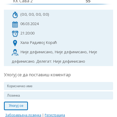
КК Сава 2
55
(0:0, 0:0, 0:0, 0:0)
06.03.2024
21:20:00
Хала Радивој Кораћ
Није дефинисано, Није дефинисано, Није
дефинисано. Делегат: Није дефинисано
Улогуј се да поставиш коментар
Улогуј се
Заборављена лозинка
|
Регистрација