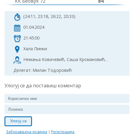
КК Беовук 72
84
(24:11, 23:18, 26:22, 20:33)
01.04.2024
21:45:00
Хала Пинки
Немања Ковачевић, Саша Крсмановић, .
Делегат: Милан Тодоровић
Улогуј се да поставиш коментар
Улогуј се
Заборављена лозинка
|
Регистрација