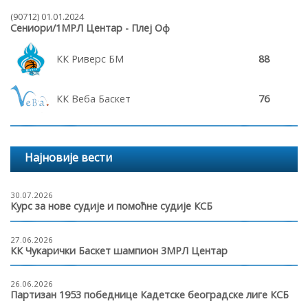
(90712) 01.01.2024
Сениори/1МРЛ Центар - Плеј Оф
КК Риверс БМ
88
КК Веба Баскет
76
Најновије вести
30.07.2026
Курс за нове судије и помоћне судије КСБ
27.06.2026
КК Чукарички Баскет шампион 3МРЛ Центар
26.06.2026
Партизан 1953 победнице Кадетске београдске лиге КСБ