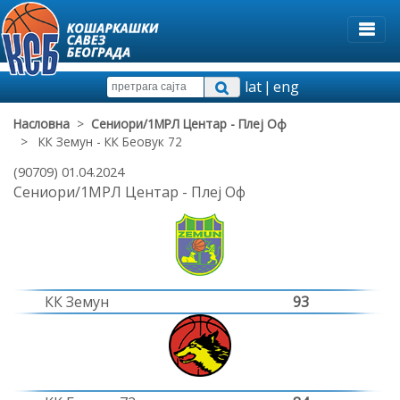
lat
|
eng
Насловна
>
Сениори/1МРЛ Центар - Плеј Оф
> КК Земун - КК Беовук 72
(90709) 01.04.2024
Сениори/1МРЛ Центар - Плеј Оф
КК Земун
93