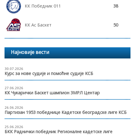
КК Победник 011
38
КК Ас Баскет
50
Најновије вести
30.07.2026
Курс за нове судије и помоћне судије КСБ
27.06.2026
КК Чукарички Баскет шампион 3МРЛ Центар
26.06.2026
Партизан 1953 победнице Кадетске београдске лиге КСБ
25.06.2026
БКК Раднички победник Регионалне кадетске лиге