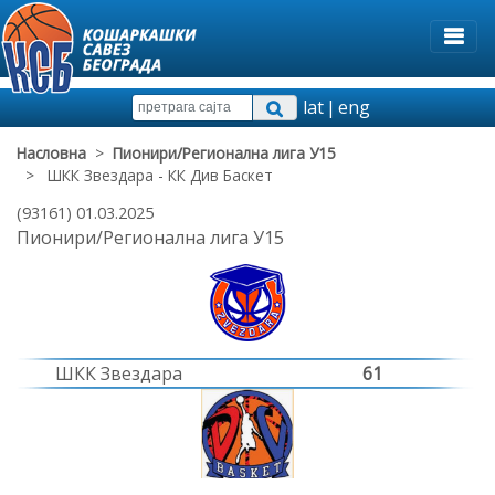
lat
|
eng
Насловна
>
Пионири/Регионална лига У15
> ШКК Звездара - КК Див Баскет
(93161) 01.03.2025
Пионири/Регионална лига У15
ШКК Звездара
61