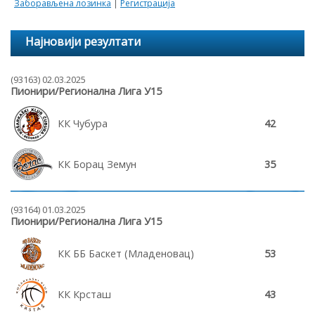
Заборављена лозинка
|
Регистрација
Најновији резултати
(93163) 02.03.2025
Пионири/Регионална Лига У15
КК Чубура
42
КК Борац Земун
35
(93164) 01.03.2025
Пионири/Регионална Лига У15
КК ББ Баскет (Младеновац)
53
КК Крсташ
43