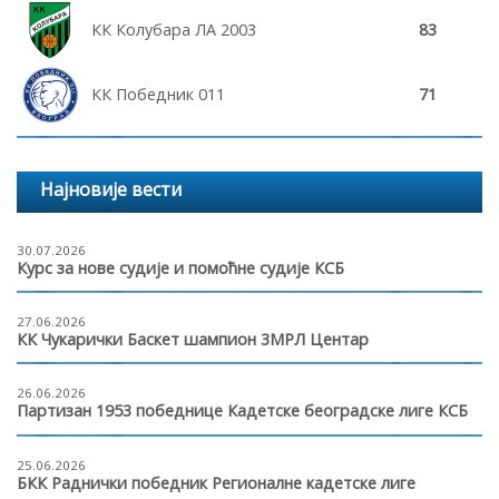
КК Колубара ЛА 2003
83
КК Победник 011
71
Најновије вести
30.07.2026
Курс за нове судије и помоћне судије КСБ
27.06.2026
КК Чукарички Баскет шампион 3МРЛ Центар
26.06.2026
Партизан 1953 победнице Кадетске београдске лиге КСБ
25.06.2026
БКК Раднички победник Регионалне кадетске лиге