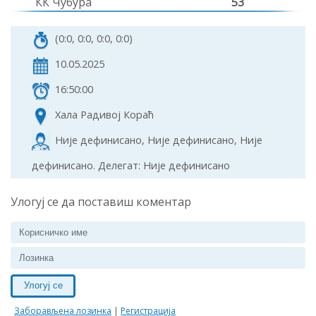
КК Чубура
53
(0:0, 0:0, 0:0, 0:0)
10.05.2025
16:50:00
Хала Радивој Кораћ
Није дефинисано, Није дефинисано, Није
дефинисано. Делегат: Није дефинисано
Улогуј се да поставиш коментар
Улогуј се
Заборављена лозинка
|
Регистрација