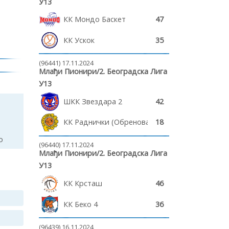
У13
КК Мондо Баскет
47
КК Ускок
35
(96441) 17.11.2024
Млађи Пионири/2. Београдска Лига
У13
ШКК Звездара 2
42
КК Раднички (Обреновац)
18
о
(96440) 17.11.2024
Млађи Пионири/2. Београдска Лига
У13
КК Крсташ
46
КК Беко 4
36
(96439) 16.11.2024