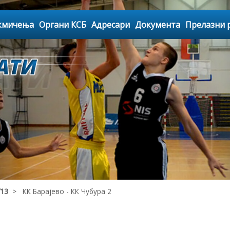
кмичења
Органи КСБ
Адресари
Документа
Прелазни 
У13
> КК Барајево - КК Чубура 2