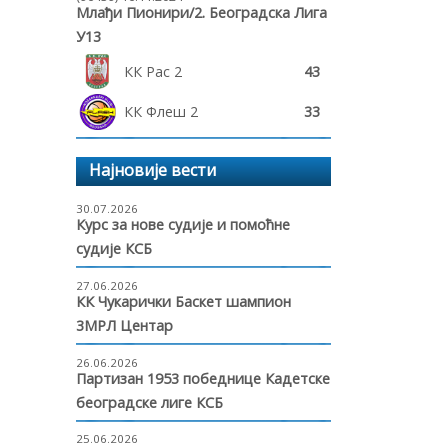
Млађи Пионири/2. Београдска Лига
У13
КК Рас 2
43
КК Флеш 2
33
Најновије вести
30.07.2026
Курс за нове судије и помоћне
судије КСБ
27.06.2026
КК Чукарички Баскет шампион
3МРЛ Центар
26.06.2026
Партизан 1953 победнице Кадетске
београдске лиге КСБ
25.06.2026