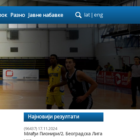
lat
|
eng
рок
Разно
Јавне набавке
Најновији резултати
(96437) 17.11.2024
Млађи Пионири/2. Београдска Лига