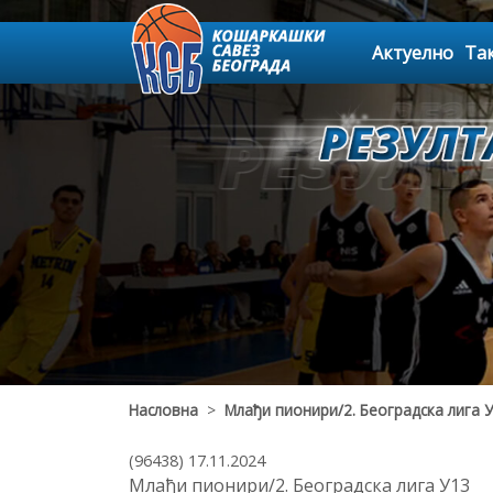
Актуелно
Та
Насловна
>
Млађи пионири/2. Београдска лига 
(96438) 17.11.2024
Млађи пионири/2. Београдска лига У13