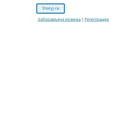
Улогуј се
Заборављена лозинка
|
Регистрација