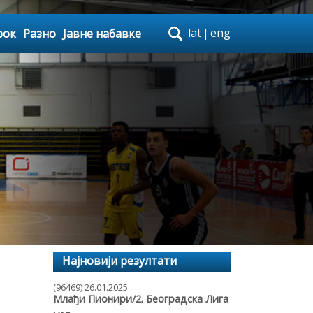
lat
|
eng
рок
Разно
Јавне набавке
Најновији резултати
(96469) 26.01.2025
Млађи Пионири/2. Београдска Лига