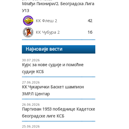
Млађи Пионири/2. Београдска Лига
У13
КК Флеш 2
42
КК Чубура 2
16
Најновије вести
30.07.2026
Курс за нове судије и помоћне
судије КСБ
27.06.2026
КК Чукарички Баскет шампион
3МРЛ Центар
26.06.2026
Партизан 1953 победнице Кадетске
београдске лиге КСБ
25.06.2026