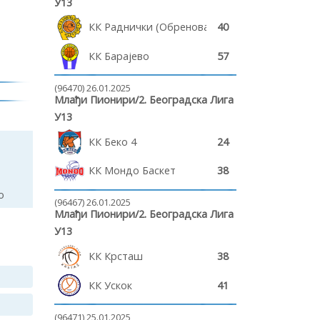
У13
КК Раднички (Обреновац)
40
КК Барајево
57
(96470) 26.01.2025
Млађи Пионири/2. Београдска Лига
У13
КК Беко 4
24
КК Мондо Баскет
38
о
(96467) 26.01.2025
Млађи Пионири/2. Београдска Лига
У13
КК Крсташ
38
КК Ускок
41
(96471) 25.01.2025