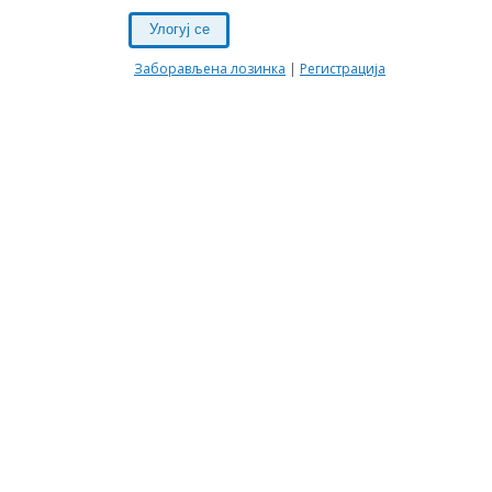
Улогуј се
Заборављена лозинка
|
Регистрација