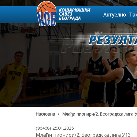
Актуелно
Та
Насловна
>
Млађи пионири/2. Београдска лига 
(96468) 25.01.2025
Млађи пионири/2. Београдска лига У13