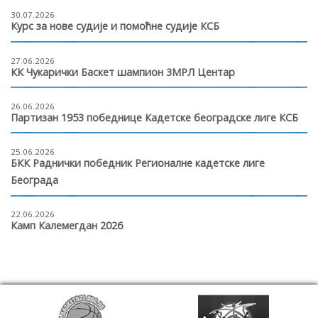
30.07.2026
Курс за нове судије и помоћне судије КСБ
27.06.2026
КК Чукарички Баскет шампион 3МРЛ Центар
26.06.2026
Партизан 1953 победнице Кадетске београдске лиге КСБ
25.06.2026
БКК Раднички победник Регионалне кадетске лиге
Београда
22.06.2026
Камп Калемегдан 2026