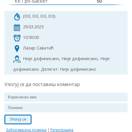
КК Гро-Баскет
50
(0:0, 0:0, 0:0, 0:0)
29.03.2025
10:50:00
Лазар Саватић
Није дефинисано, Није дефинисано, Није
дефинисано. Делегат: Није дефинисано
Улогуј се да поставиш коментар
Улогуј се
Заборављена лозинка
|
Регистрација