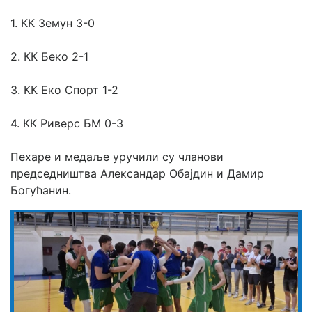
1. КК Земун 3-0
2. КК Беко 2-1
3. КК Еко Спорт 1-2
4. КК Риверс БМ 0-3
Пехаре и медаље уручили су чланови 
председништва Александар Обајдин и Дамир 
Богућанин.