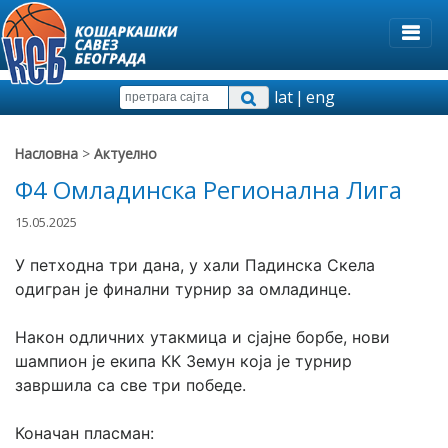
lat
|
eng
Насловна
>
Актуелно
Ф4 Омладинска Регионална Лига
15.05.2025
У петходна три дана, у хали Падинска Скела 
одигран је финални турнир за омладинце.
Након одличних утакмица и сјајне борбе, нови 
шампион је екипа КК Земун која је турнир 
завршила са све три победе.
Коначан пласман: