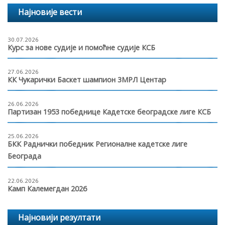
Најновије вести
30.07.2026
Курс за нове судије и помоћне судије КСБ
27.06.2026
КК Чукарички Баскет шампион 3МРЛ Центар
26.06.2026
Партизан 1953 победнице Кадетске београдске лиге КСБ
25.06.2026
БКК Раднички победник Регионалне кадетске лиге
Београда
22.06.2026
Камп Калемегдан 2026
Најновији резултати