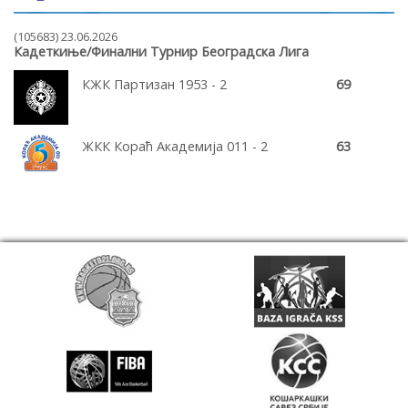
(105683) 23.06.2026
Кадеткиње/Финални Турнир Београдска Лига
КЖК Партизан 1953 - 2
69
ЖКК Кораћ Академија 011 - 2
63