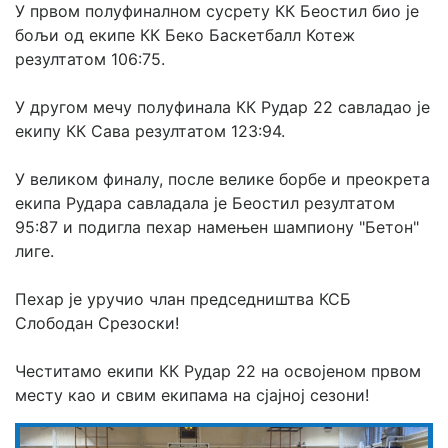
У првом полуфиналном сусрету КК Беостил био је 
бољи од екипе КК Беко Баскетбалл Котеж 
резултатом 106:75.
У другом мечу полуфинала КК Рудар 22 савладао је 
екипу КК Сава резултатом 123:94.
У великом финалу, после велике борбе и преокрета 
екипа Рудара савладала је Беостил резултатом 
95:87 и подигла пехар намењен шампиону "Бетон" 
лиге.
Пехар је уручио члан председништва КСБ 
Слободан Срезоски!
Честитамо екипи КК Рудар 22 на освојеном првом 
месту као и свим екипама на сјајној сезони!