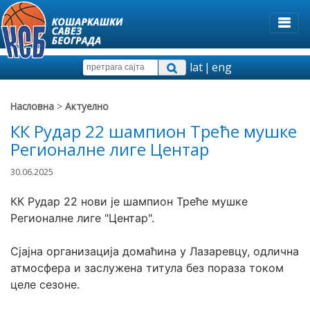
lat
|
eng
Насловна
>
Актуелно
КК Рудар 22 шампион Треће мушке
Регионалне лиге Центар
30.06.2025
КК Рудар 22 нови је шампион Треће мушке 
Регионалне лиге "Центар".
Сјајна организација домаћина у Лазаревцу, одлична 
атмосфера и заслужена титула без пораза током 
целе сезоне.