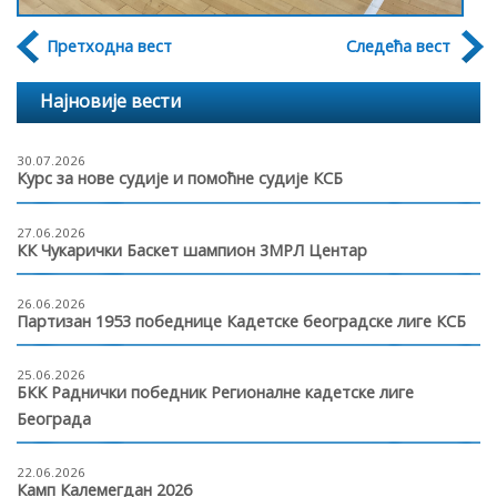
Претходна вест
Следећа вест
Најновије вести
30.07.2026
Курс за нове судије и помоћне судије КСБ
27.06.2026
КК Чукарички Баскет шампион 3МРЛ Центар
26.06.2026
Партизан 1953 победнице Кадетске београдске лиге КСБ
25.06.2026
БКК Раднички победник Регионалне кадетске лиге
Београда
22.06.2026
Камп Калемегдан 2026