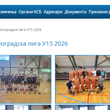
кмичења
Органи КСБ
Адресари
Документа
Прелазни 
Београдска лига У15 2026
оградска лига У15 2026