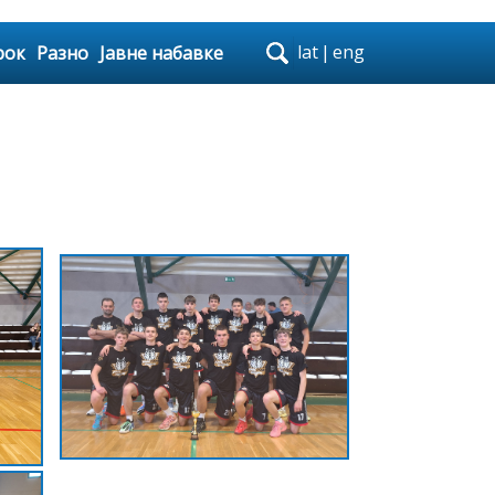
lat
|
eng
рок
Разно
Јавне набавке