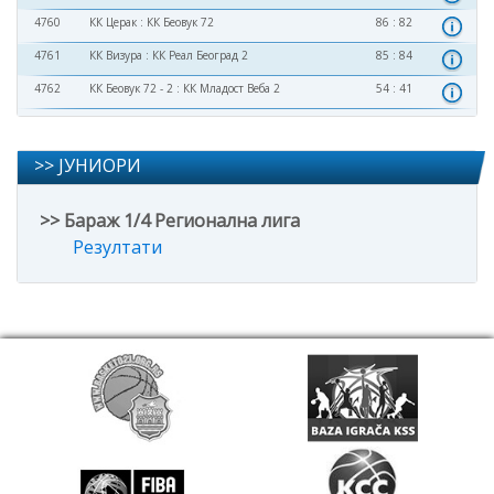
4760
КК Церак
:
КК Беовук 72
86 : 82
4761
КК Визура
:
КК Реал Београд 2
85 : 84
4762
КК Беовук 72 - 2
:
КК Младост Веба 2
54 : 41
>> ЈУНИОРИ
>> Бараж 1/4 Регионална лига
Резултати