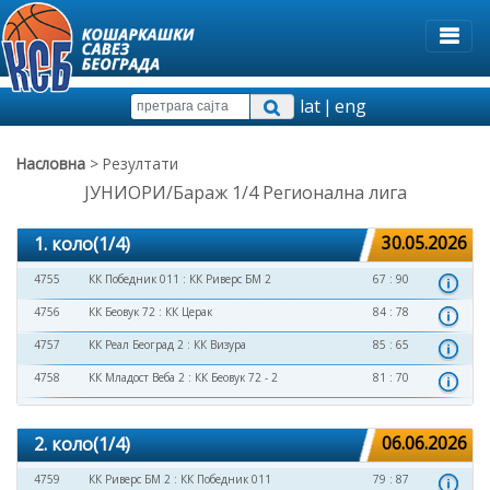
lat
|
eng
Насловна
> Резултати
ЈУНИОРИ/Бараж 1/4 Регионална лига
1. коло(1/4)
30.05.2026
4755
КК Победник 011
:
КК Риверс БМ 2
67 : 90
4756
КК Беовук 72
:
КК Церак
84 : 78
4757
КК Реал Београд 2
:
КК Визура
85 : 65
4758
КК Младост Веба 2
:
КК Беовук 72 - 2
81 : 70
2. коло(1/4)
06.06.2026
4759
КК Риверс БМ 2
:
КК Победник 011
79 : 87