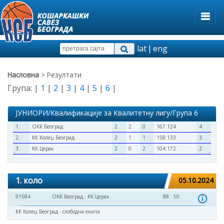
lat
|
eng
Насловна
> Резултати
Група: |
1
|
2
|
3
|
4
|
5
|
6
|
ЈУНИОРИ/Квалификације за Квалитетну лигу/Група 6
1.
ОКК Београд
2
2
0
167:124
4
2.
КК Колеџ Београд
2
1
1
158:133
3
3.
КК Церак
2
0
2
104:172
2
1. коло
05.10.2024
91584
ОКК Београд
:
КК Церак
88 : 50
КК Колеџ Београд - слободна екипа