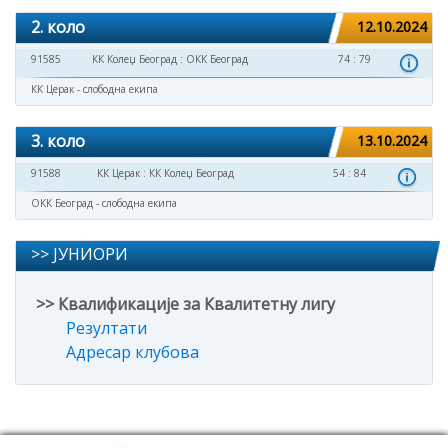
2. коло
12.10.2024
91585
КК Колеџ Београд
:
ОКК Београд
74 : 79
КК Церак - слободна екипа
3. коло
13.10.2024
91588
КК Церак
:
КК Колеџ Београд
54 : 84
ОКК Београд - слободна екипа
>> ЈУНИОРИ
>> Квалификације за Квалитетну лигу
Резултати
Адресар клубова