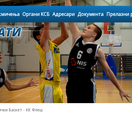
кмичења
Органи КСБ
Адресари
Документа
Прелазни 
ки Баскет - КК Флеш