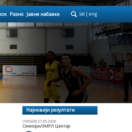
lat
|
eng
рок
Разно
Јавне набавке
Најновији резултати
(105630) 27.05.2026
Сениори/3МРЛ Центар