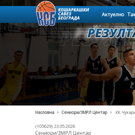
Актуелно
Та
Насловна
>
Сениори/3МРЛ Центар
> КК Чукарич
(105629) 23.05.2026
Сениори/3МРЛ Центар