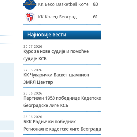
КК Беко Basketball Котеж
83
КК Колеџ Београд
61
Најновије вести
30.07.2026
Курс за нове судије и помоћне
судије КСБ
27.06.2026
КК Чукарички Баскет шампион
3МРЛ Центар
26.06.2026
Партизан 1953 победнице Кадетске
београдске лиге КСБ
25.06.2026
БКК Раднички победник
Регионалне кадетске лиге Београда