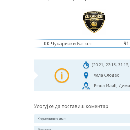
КК Чукарички Баскет
91
(20:21, 22:13, 31:15,
Хала Слодес
Реља Илић, Димит
Улогуј се да поставиш коментар