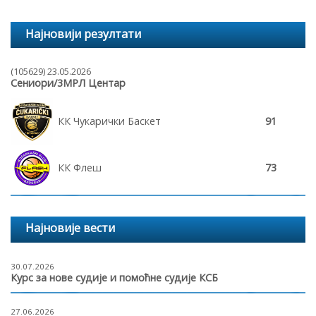
Најновији резултати
(105629) 23.05.2026
Сениори/3МРЛ Центар
КК Чукарички Баскет
91
КК Флеш
73
Најновије вести
30.07.2026
Курс за нове судије и помоћне судије КСБ
27.06.2026