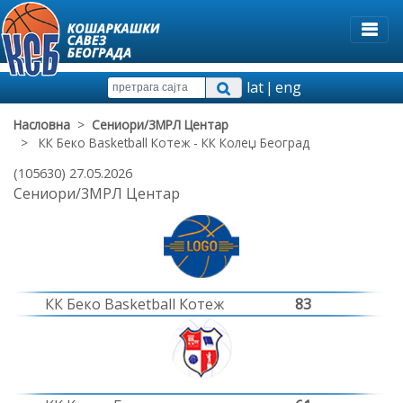
lat
|
eng
Насловна
>
Сениори/3МРЛ Центар
> КК Беко Basketball Котеж - КК Колеџ Београд
(105630) 27.05.2026
Сениори/3МРЛ Центар
КК Беко Basketball Котеж
83