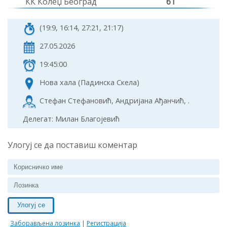
КК Колеџ Београд
61
(19:9, 16:14, 27:21, 21:17)
27.05.2026
19:45:00
Нова хала (Падинска Скела)
Стефан Стефановић, Андријана Ађанчић, .
Делегат: Милан Благојевић
Улогуј се да поставиш коментар
Улогуј се
Заборављена лозинка
|
Регистрација