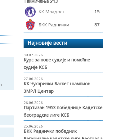
Такмичења У13
КК Младост
15
БКК Раднички
87
Најновије вести
30.07.2026
Курс за нове судије и помоћне
судије КСБ
27.06.2026
КК Чукарички Баскет шампион
о
3МРЛ Центар
26.06.2026
Партизан 1953 победнице Кадетске
београдске лиге КСБ
25.06.2026
БКК Раднички победник
Регионалне кадетске лиге Београда