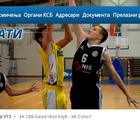
кмичења
Органи КСБ
Адресари
Документа
Прелазни 
а У13
> КК СВБ Баскетбол Клуб - КК Сопот