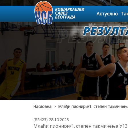
Актуелно
Та
Насловна
>
Млађи пионири/1. степен такмичењ
(85423) 28.10.2023
Млађи пионири/1. степен такмичења У13