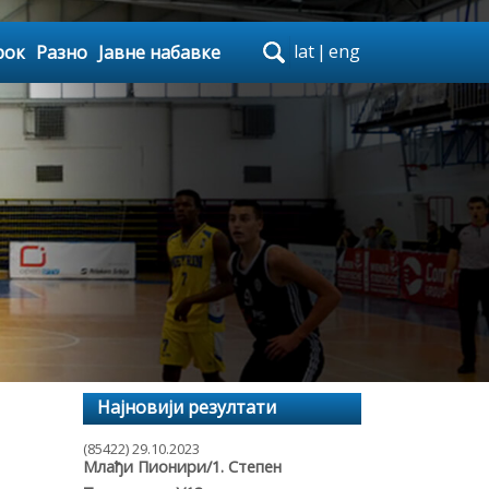
lat
|
eng
рок
Разно
Јавне набавке
Најновији резултати
(85422) 29.10.2023
Млађи Пионири/1. Степен