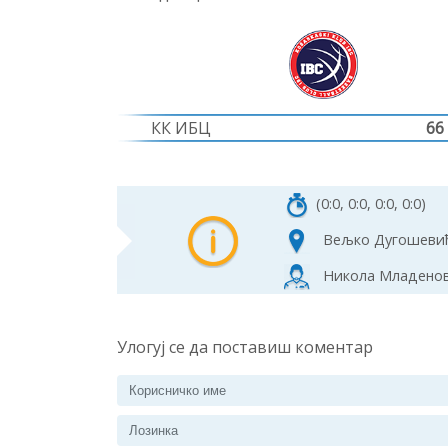
КК ИБЦ
66
(0:0, 0:0, 0:0, 0:0)
Вељко Дугошеви
Никола Младенови
Улогуј се да поставиш коментар