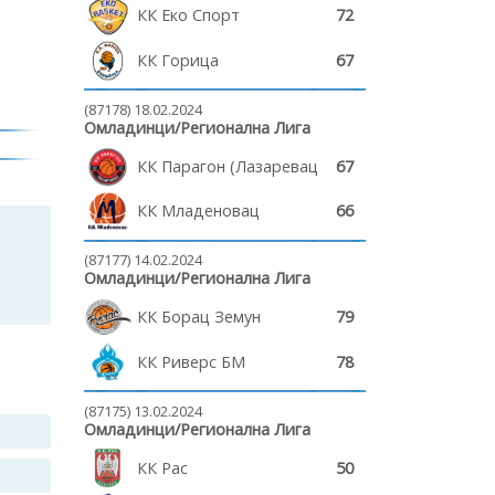
КК Еко Спорт
72
КК Горица
67
(87178) 18.02.2024
Омладинци/Регионална Лига
КК Парагон (Лазаревац)
67
КК Младеновац
66
(87177) 14.02.2024
Омладинци/Регионална Лига
КК Борац Земун
79
КК Риверс БМ
78
(87175) 13.02.2024
Омладинци/Регионална Лига
КК Рас
50