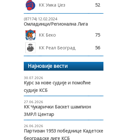
КК Умка Џез
52
(87174) 12.02.2024
Омладинци/Регионална Лига
КК Беко
75
КК Реал Београд
56
Најновије вести
30.07.2026
Курс за нове судије и помоћне
судије КСБ
27.06.2026
КК Чукарички Баскет шампион
3МРЛ Центар
26.06.2026
Партизан 1953 победнице Кадетске
београдске лиге КСБ