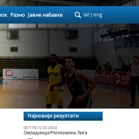
lat
|
eng
рок
Разно
Јавне набавке
Најновији резултати
(87176) 12.03.2024
Омладинци/Регионална Лига