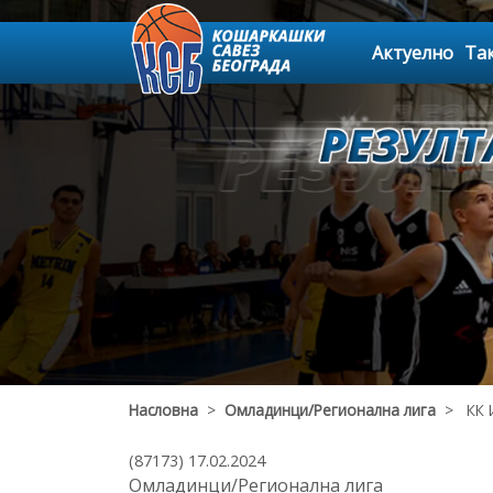
Актуелно
Та
Насловна
>
Омладинци/Регионална лига
> КК И
(87173) 17.02.2024
Омладинци/Регионална лига