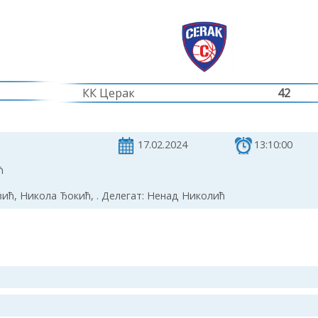
КК Церак
42
17.02.2024
13:10:00
ћ
ћ, Никола Ђокић, . Делегат: Ненад Николић