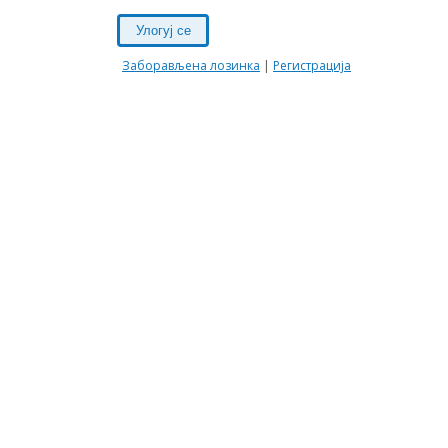
Улогуј се
Заборављена лозинка
|
Регистрација