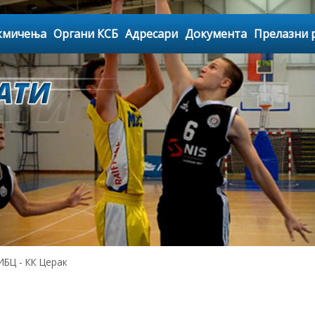
кмичења
Органи КСБ
Адресари
Документа
Прелазни 
БЦ - КК Церак