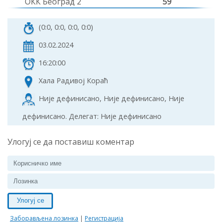
ОКК Београд 2
59
(0:0, 0:0, 0:0, 0:0)
03.02.2024
16:20:00
Хала Радивој Кораћ
Није дефинисано, Није дефинисано, Није
дефинисано. Делегат: Није дефинисано
Улогуј се да поставиш коментар
Улогуј се
Заборављена лозинка
|
Регистрација