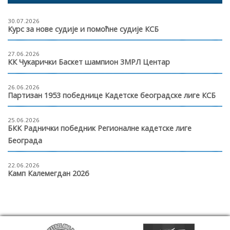
30.07.2026
Курс за нове судије и помоћне судије КСБ
27.06.2026
КК Чукарички Баскет шампион 3МРЛ Центар
26.06.2026
Партизан 1953 победнице Кадетске београдске лиге КСБ
25.06.2026
БКК Раднички победник Регионалне кадетске лиге
Београда
22.06.2026
Камп Калемегдан 2026