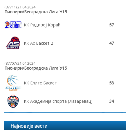
(87711) 21.04.2024
Пионири/Београдска Лига У15
КК Радивој Кораћ
57
КК Ас Баскет 2
47
(87707) 21.04.2024
Пионири/Београдска Лига У15
КК Елите Баскет
58
КК Академија спорта (Лазаревац)
34
Најновије вести