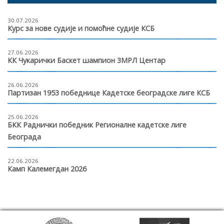
30.07.2026
Курс за нове судије и помоћне судије КСБ
27.06.2026
КК Чукарички Баскет шампион 3МРЛ Центар
26.06.2026
Партизан 1953 победнице Кадетске београдске лиге КСБ
25.06.2026
БКК Раднички победник Регионалне кадетске лиге
Београда
22.06.2026
Камп Калемегдан 2026