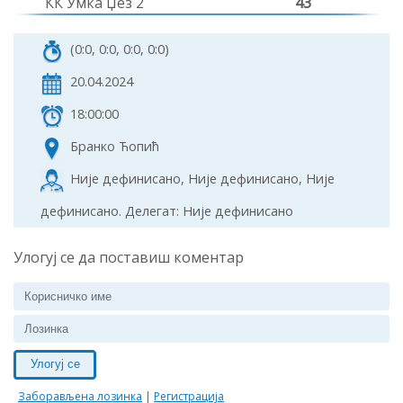
КК Умка Џез 2
43
(0:0, 0:0, 0:0, 0:0)
20.04.2024
18:00:00
Бранко Ћопић
Није дефинисано, Није дефинисано, Није
дефинисано. Делегат: Није дефинисано
Улогуј се да поставиш коментар
Улогуј се
Заборављена лозинка
|
Регистрација