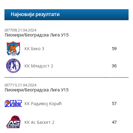
Најновији резултати
(87709) 21.04.2024
Пионири/Београдска Лига У15
КК Беко 3
59
КК Младост 2
36
(87711) 21.04.2024
Пионири/Београдска Лига У15
КК Радивој Кораћ
57
КК Ас Баскет 2
47