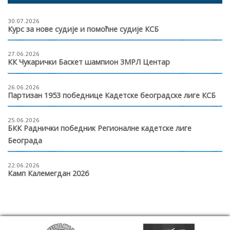
30.07.2026
Курс за нове судије и помоћне судије КСБ
27.06.2026
КК Чукарички Баскет шампион 3МРЛ Центар
26.06.2026
Партизан 1953 победнице Кадетске београдске лиге КСБ
25.06.2026
БКК Раднички победник Регионалне кадетске лиге
Београда
22.06.2026
Камп Калемегдан 2026