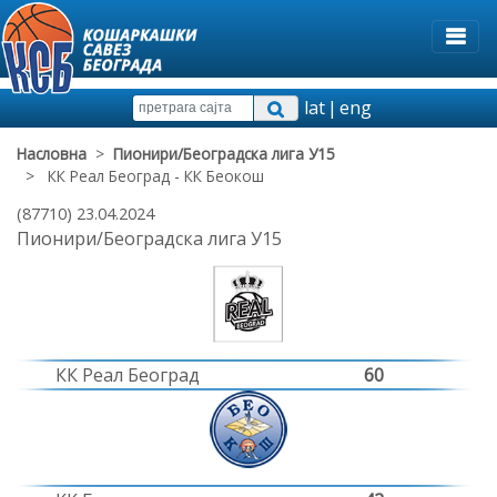
lat
|
eng
Насловна
>
Пионири/Београдска лига У15
> КК Реал Београд - КК Беокош
(87710) 23.04.2024
Пионири/Београдска лига У15
КК Реал Београд
60