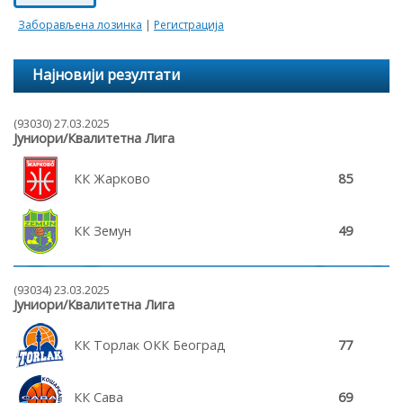
Заборављена лозинка
|
Регистрација
Најновији резултати
(93030) 27.03.2025
Јуниори/Квалитетна Лига
КК Жарково
85
КК Земун
49
(93034) 23.03.2025
Јуниори/Квалитетна Лига
КК Торлак ОКК Београд
77
КК Сава
69