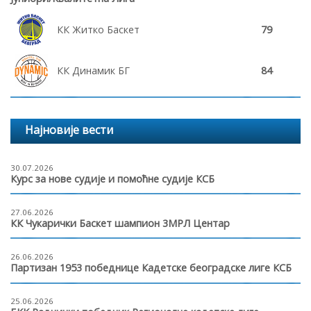
КК Житко Баскет
79
КК Динамик БГ
84
Најновије вести
30.07.2026
Курс за нове судије и помоћне судије КСБ
27.06.2026
КК Чукарички Баскет шампион 3МРЛ Центар
26.06.2026
Партизан 1953 победнице Кадетске београдске лиге КСБ
25.06.2026