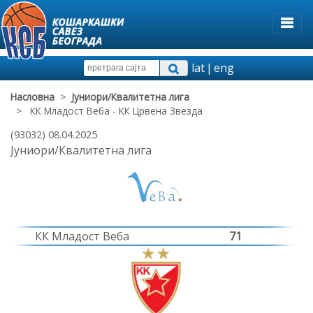
lat
|
eng
Насловна
>
Јуниори/Квалитетна лига
> КК Младост Веба - КК Црвена Звезда
(93032) 08.04.2025
Јуниори/Квалитетна лига
КК Младост Веба
71