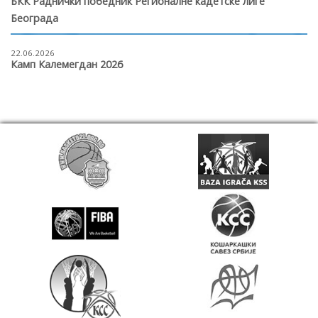
БКК Раднички победник Регионалне кадетске лиге
Београда
22.06.2026
Камп Калемегдан 2026