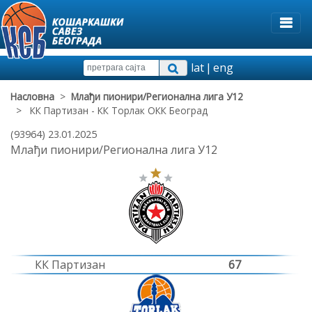
lat
|
eng
Насловна
>
Млађи пионири/Регионална лига У12
> КК Партизан - КК Торлак ОКК Београд
(93964) 23.01.2025
Млађи пионири/Регионална лига У12
КК Партизан
67