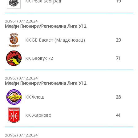
КК Реал Београд
19
(93961) 07.12.2024
Млађи Пионири/Регионална Лига У12
КК ББ Баскет (Младеновац)
29
КК Беовук 72
71
(93963) 07.12.2024
Млађи Пионири/Регионална Лига У12
КК Флеш
28
КК Жарково
41
(93962) 07.12.2024