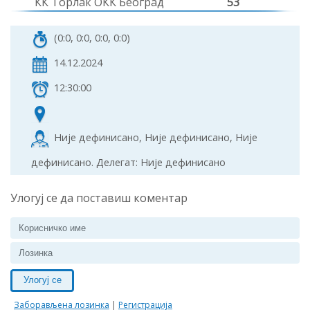
КК Торлак ОКК Београд
53
(0:0, 0:0, 0:0, 0:0)
14.12.2024
12:30:00
Није дефинисано, Није дефинисано, Није
дефинисано. Делегат: Није дефинисано
Улогуј се да поставиш коментар
Улогуј се
Заборављена лозинка
|
Регистрација