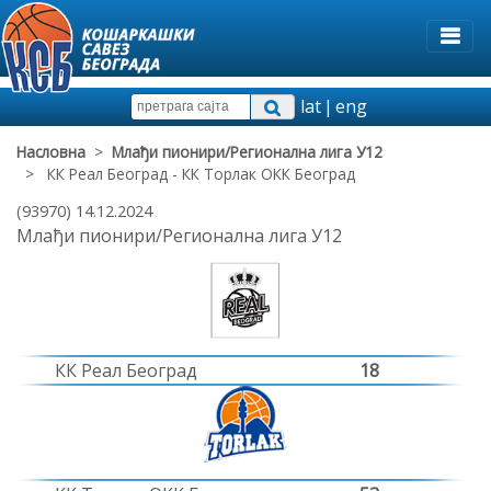
lat
|
eng
Насловна
>
Млађи пионири/Регионална лига У12
> КК Реал Београд - КК Торлак ОКК Београд
(93970) 14.12.2024
Млађи пионири/Регионална лига У12
КК Реал Београд
18