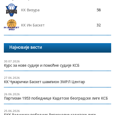
КК Визура
58
КК Ин Баскет
32
Најновије вести
30.07.2026
Курс за нове судије и помоћне судије КСБ
27.06.2026
КК Чукарички Баскет шампион 3МРЛ Центар
26.06.2026
Партизан 1953 победнице Кадетске београдске лиге КСБ
25.06.2026
БКК Раднички победник Регионалне кадетске лиге