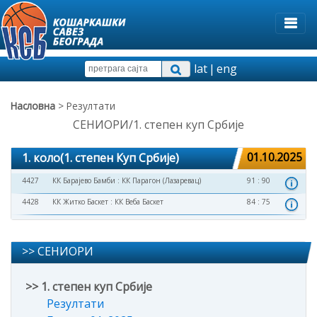
lat
|
eng
Насловна
> Резултати
СЕНИОРИ/1. степен куп Србије
1. коло(1. степен Куп Србије)
01.10.2025
4427
КК Барајево Бамби
:
КК Парагон (Лазаревац)
91 : 90
4428
КК Житко Баскет
:
КК Веба Баскет
84 : 75
>> СЕНИОРИ
>> 1. степен куп Србије
Резултати