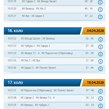
103119
КК Сфера 2
:
КК Мондо Баскет
49 : 28
103120
КК Беокош
:
КК Рас 3
40 : 16
103121
КК Вук
:
КК Церак 3
47 : 22
16. коло
04.04.2026
103122
КК Мондо Баскет
:
КК Беокош
26 : 36
103123
КК Чубура 2
:
КК Сфера 2
27 : 45
103124
КК Беовук 72 - 4
:
КК Раднички (Обреновац)
69 : 28
103125
КК Рас 3
:
КК Вук
17 : 40
103126
КК Церак 3
:
КК Планет Баскет
31 : 46
17. коло
18.04.2026
103127
КК Раднички (Обреновац)
:
КК Планет Баскет
47 : 46
103128
КК Сфера 2
:
КК Беовук 72 - 4
36 : 32
103129
КК Беокош
:
КК Чубура 2
65 : 34