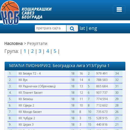
lat
|
eng
Насловна
> Резултати
Група: |
1
|
2
|
3
|
4
|
5
|
МЛАЂИ ПИОНИРИ/2. Београдска лига У13/Група 1
1.
КК Беовук 72 - 4
18
16
2
979:491
34
2.
КК Вук
18
14
4
788:583
32
3.
КК Раднички (Обреновац)
18
13
5
865:684
31
4.
КК Планет Баскет
18
12
6
907:737
30
5.
КК Беокош
18
11
7
774:594
29
6.
КК Сфера 2
18
10
8
712:602
28
7.
КК Мондо Баскет
18
8
10
735:673
26
8.
КК Чубура 2
18
3
15
528:915
21
9.
КК Церак 3
18
3
15
440:816
21