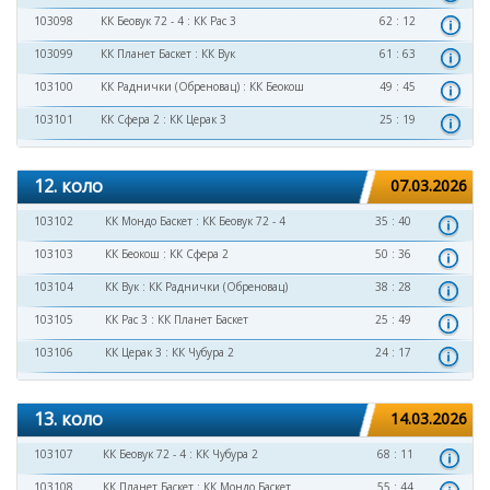
103098
КК Беовук 72 - 4
:
КК Рас 3
62 : 12
103099
КК Планет Баскет
:
КК Вук
61 : 63
103100
КК Раднички (Обреновац)
:
КК Беокош
49 : 45
103101
КК Сфера 2
:
КК Церак 3
25 : 19
12. коло
07.03.2026
103102
КК Мондо Баскет
:
КК Беовук 72 - 4
35 : 40
103103
КК Беокош
:
КК Сфера 2
50 : 36
103104
КК Вук
:
КК Раднички (Обреновац)
38 : 28
103105
КК Рас 3
:
КК Планет Баскет
25 : 49
103106
КК Церак 3
:
КК Чубура 2
24 : 17
13. коло
14.03.2026
103107
КК Беовук 72 - 4
:
КК Чубура 2
68 : 11
103108
КК Планет Баскет
:
КК Мондо Баскет
55 : 44