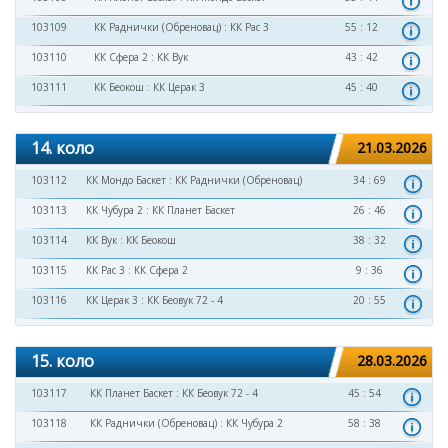
103109
КК Раднички (Обреновац)
:
КК Рас 3
55 : 12
103110
КК Сфера 2
:
КК Вук
43 : 42
103111
КК Беокош
:
КК Церак 3
45 : 40
14. коло
21.03.2026
103112
КК Мондо Баскет
:
КК Раднички (Обреновац)
34 : 69
103113
КК Чубура 2
:
КК Планет Баскет
26 : 46
103114
КК Вук
:
КК Беокош
38 : 32
103115
КК Рас 3
:
КК Сфера 2
9 : 36
103116
КК Церак 3
:
КК Беовук 72 - 4
20 : 55
15. коло
28.03.2026
103117
КК Планет Баскет
:
КК Беовук 72 - 4
45 : 54
103118
КК Раднички (Обреновац)
:
КК Чубура 2
58 : 38