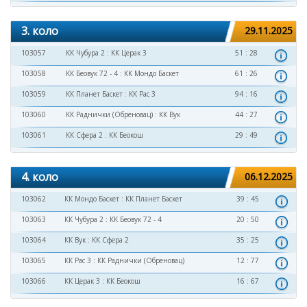
3. коло
29.11.2025
103057
КК Чубура 2
:
КК Церак 3
51 : 28
103058
КК Беовук 72 - 4
:
КК Мондо Баскет
61 : 26
103059
КК Планет Баскет
:
КК Рас 3
94 : 16
103060
КК Раднички (Обреновац)
:
КК Вук
44 : 27
103061
КК Сфера 2
:
КК Беокош
29 : 49
4. коло
06.12.2025
103062
КК Мондо Баскет
:
КК Планет Баскет
39 : 45
103063
КК Чубура 2
:
КК Беовук 72 - 4
20 : 50
103064
КК Вук
:
КК Сфера 2
35 : 25
103065
КК Рас 3
:
КК Раднички (Обреновац)
12 : 77
103066
КК Церак 3
:
КК Беокош
16 : 67