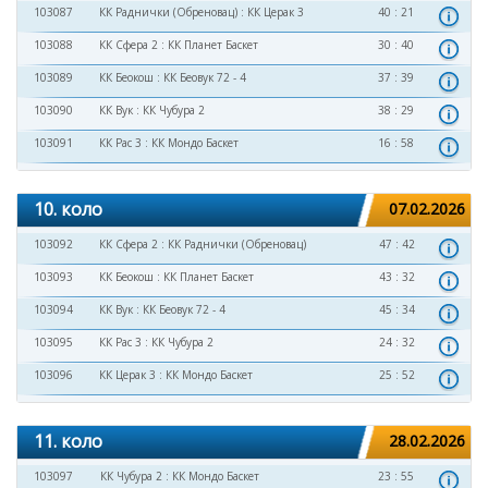
103087
КК Раднички (Обреновац)
:
КК Церак 3
40 : 21
103088
КК Сфера 2
:
КК Планет Баскет
30 : 40
103089
КК Беокош
:
КК Беовук 72 - 4
37 : 39
103090
КК Вук
:
КК Чубура 2
38 : 29
103091
КК Рас 3
:
КК Мондо Баскет
16 : 58
10. коло
07.02.2026
103092
КК Сфера 2
:
КК Раднички (Обреновац)
47 : 42
103093
КК Беокош
:
КК Планет Баскет
43 : 32
103094
КК Вук
:
КК Беовук 72 - 4
45 : 34
103095
КК Рас 3
:
КК Чубура 2
24 : 32
103096
КК Церак 3
:
КК Мондо Баскет
25 : 52
11. коло
28.02.2026
103097
КК Чубура 2
:
КК Мондо Баскет
23 : 55