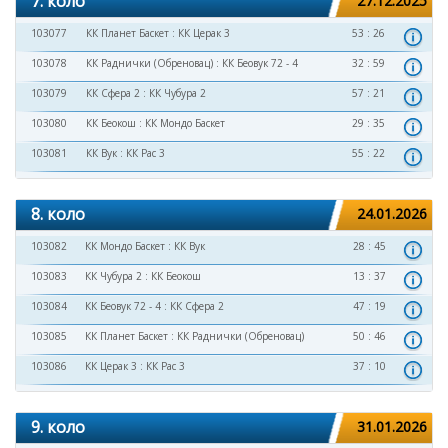
7. коло
27.12.2025
103077
КК Планет Баскет
:
КК Церак 3
53 : 26
103078
КК Раднички (Обреновац)
:
КК Беовук 72 - 4
32 : 59
103079
КК Сфера 2
:
КК Чубура 2
57 : 21
103080
КК Беокош
:
КК Мондо Баскет
29 : 35
103081
КК Вук
:
КК Рас 3
55 : 22
8. коло
24.01.2026
103082
КК Мондо Баскет
:
КК Вук
28 : 45
103083
КК Чубура 2
:
КК Беокош
13 : 37
103084
КК Беовук 72 - 4
:
КК Сфера 2
47 : 19
103085
КК Планет Баскет
:
КК Раднички (Обреновац)
50 : 46
103086
КК Церак 3
:
КК Рас 3
37 : 10
9. коло
31.01.2026