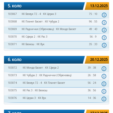
5. коло
13.12.2025
103067
КК Беовук 72 - 4
:
КК Церак 3
75 : 10
103068
КК Планет Баскет
:
КК Чубура 2
96 : 55
103069
КК Раднички (Обреновац)
:
КК Мондо Баскет
49 : 43
103070
КК Сфера 2
:
КК Рас 3
56 : 9
103071
КК Беокош
:
КК Вук
35 : 33
6. коло
20.12.2025
103072
КК Мондо Баскет
:
КК Сфера 2
39 : 38
103073
КК Чубура 2
:
КК Раднички (Обреновац)
26 : 58
103074
КК Беовук 72 - 4
:
КК Планет Баскет
56 : 24
103075
КК Рас 3
:
КК Беокош
36 : 56
103076
КК Церак 3
:
КК Вук
14 : 36