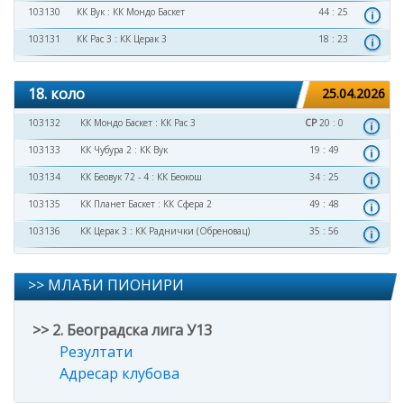
103130
КК Вук
:
КК Мондо Баскет
44 : 25
103131
КК Рас 3
:
КК Церак 3
18 : 23
18. коло
25.04.2026
103132
КК Мондо Баскет
:
КК Рас 3
СР
20 : 0
103133
КК Чубура 2
:
КК Вук
19 : 49
103134
КК Беовук 72 - 4
:
КК Беокош
34 : 25
103135
КК Планет Баскет
:
КК Сфера 2
49 : 48
103136
КК Церак 3
:
КК Раднички (Обреновац)
35 : 56
>> МЛАЂИ ПИОНИРИ
>> 2. Београдска лига У13
Резултати
Адресар клубова