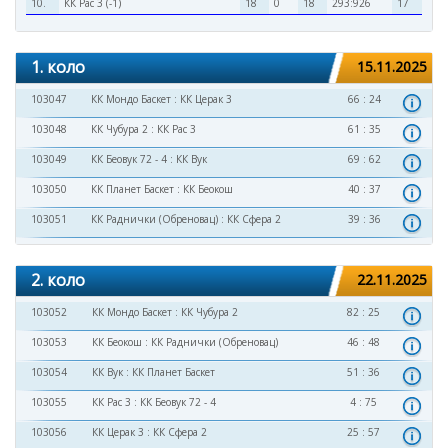
10.
КК Рас 3 (-1)
18
0
18
293:926
17
1. коло
15.11.2025
103047
КК Мондо Баскет
:
КК Церак 3
66 : 24
103048
КК Чубура 2
:
КК Рас 3
61 : 35
103049
КК Беовук 72 - 4
:
КК Вук
69 : 62
103050
КК Планет Баскет
:
КК Беокош
40 : 37
103051
КК Раднички (Обреновац)
:
КК Сфера 2
39 : 36
2. коло
22.11.2025
103052
КК Мондо Баскет
:
КК Чубура 2
82 : 25
103053
КК Беокош
:
КК Раднички (Обреновац)
46 : 48
103054
КК Вук
:
КК Планет Баскет
51 : 36
103055
КК Рас 3
:
КК Беовук 72 - 4
4 : 75
103056
КК Церак 3
:
КК Сфера 2
25 : 57