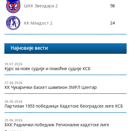
ШКК Звездара 2
58
КК Младост 2
24
Најновије вести
30.07.2026
Курс за нове судије и помоћне судије КСБ
27.06.2026
КК Чукарички Баскет шампион 3МРЛ Центар
26.06.2026
Партизан 1953 победнице Кадетске београдске лиге КСБ
25.06.2026
БКК Раднички победник Регионалне кадетске лиге