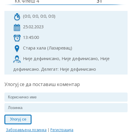
КК Флеш 4
31
(0:0, 0:0, 0:0, 0:0)
25.02.2023
13:45:00
Стара хала (Лазаревац)
Није дефинисано, Није дефинисано, Није
дефинисано. Делегат: Није дефинисано
Улогуј се да поставиш коментар
Улогуј се
Заборављена лозинка
|
Регистрација