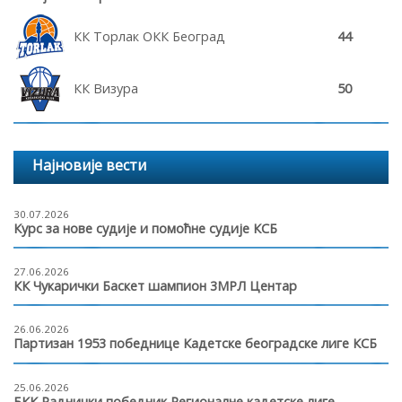
КК Торлак ОКК Београд
44
КК Визура
50
Најновије вести
30.07.2026
Курс за нове судије и помоћне судије КСБ
27.06.2026
КК Чукарички Баскет шампион 3МРЛ Центар
26.06.2026
Партизан 1953 победнице Кадетске београдске лиге КСБ
25.06.2026
БКК Раднички победник Регионалне кадетске лиге