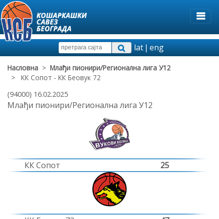
lat
|
eng
Насловна
>
Млађи пионири/Регионална лига У12
> КК Сопот - КК Беовук 72
(94000) 16.02.2025
Млађи пионири/Регионална лига У12
КК Сопот
25