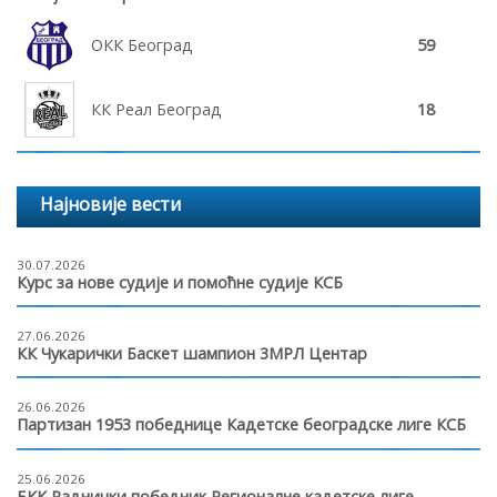
ОКК Београд
59
КК Реал Београд
18
Најновије вести
30.07.2026
Курс за нове судије и помоћне судије КСБ
27.06.2026
КК Чукарички Баскет шампион 3МРЛ Центар
26.06.2026
Партизан 1953 победнице Кадетске београдске лиге КСБ
25.06.2026
БКК Раднички победник Регионалне кадетске лиге