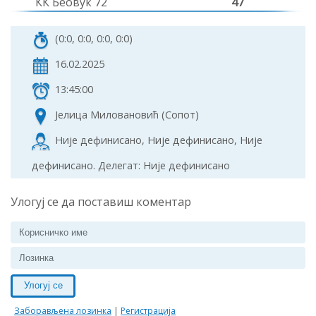
КК Беовук 72
47
(0:0, 0:0, 0:0, 0:0)
16.02.2025
13:45:00
Јелица Миловановић (Сопот)
Није дефинисано, Није дефинисано, Није
дефинисано. Делегат: Није дефинисано
Улогуј се да поставиш коментар
Улогуј се
Заборављена лозинка
|
Регистрација