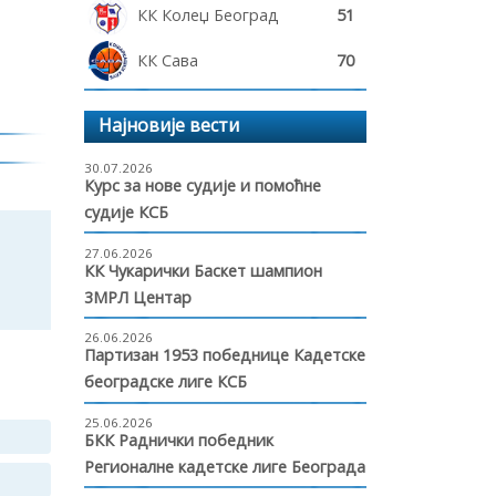
КК Колеџ Београд
51
КК Сава
70
Најновије вести
30.07.2026
Курс за нове судије и помоћне
судије КСБ
27.06.2026
КК Чукарички Баскет шампион
3МРЛ Центар
26.06.2026
Партизан 1953 победнице Кадетске
београдске лиге КСБ
25.06.2026
БКК Раднички победник
Регионалне кадетске лиге Београда