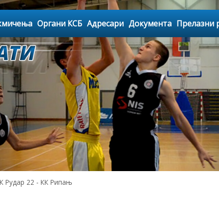
кмичења
Органи КСБ
Адресари
Документа
Прелазни 
 Рудар 22 - КК Рипањ