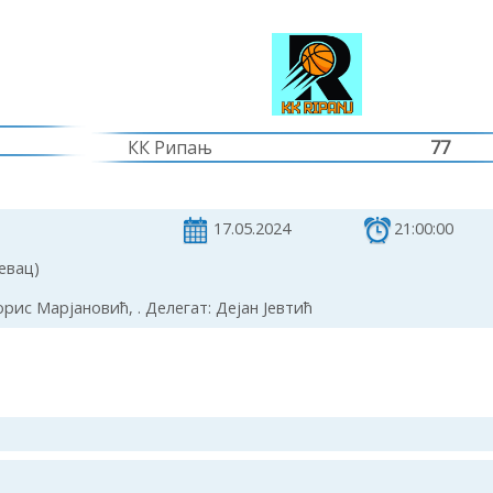
КК Рипањ
77
17.05.2024
21:00:00
евац)
рис Марјановић, . Делегат: Дејан Јевтић