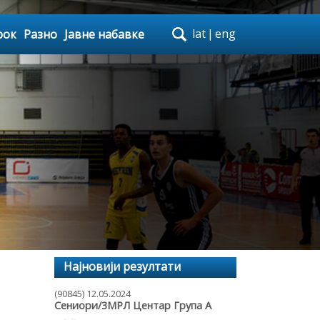
lat
|
eng
рок
Разно
Јавне набавке
Најновији резултати
(90845) 12.05.2024
Сениори/3МРЛ Центар Група А