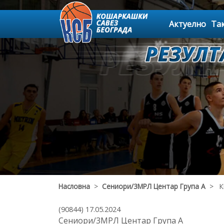
Актуелно
Та
Насловна
>
Сениори/3МРЛ Центар Група А
> КК
(90844) 17.05.2024
Сениори/3МРЛ Центар Група А