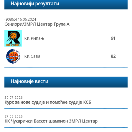
Најновији резултати
(90865) 16.06.2024
Сениори/3МРЛ Центар Група А
КК Рипањ
91
КК Сава
82
Најновије вести
30.07.2026
Курс за нове судије и помоћне судије КСБ
27.06.2026
КК Чукарички Баскет шампион 3МРЛ Центар