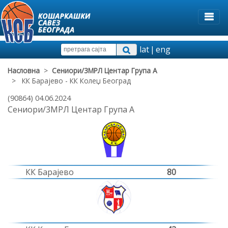
lat
|
eng
Насловна
>
Сениори/3МРЛ Центар Група А
> КК Барајево - КК Колеџ Београд
(90864) 04.06.2024
Сениори/3МРЛ Центар Група А
КК Барајево
80