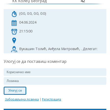
КК Колеџ Београд
42
(0:0, 0:0, 0:0, 0:0)
04.06.2024
21:15:00
Вукашин Толић, Анђела Митровић, . Делегат:
Улогуј се да поставиш коментар
Улогуј се
Заборављена лозинка
|
Регистрација