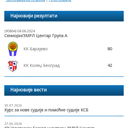
Најновији резултати
(90864) 04.06.2024
Сениори/3МРЛ Центар Група А
КК Барајево
80
КК Колеџ Београд
42
Најновије вести
30.07.2026
Курс за нове судије и помоћне судије КСБ
27.06.2026