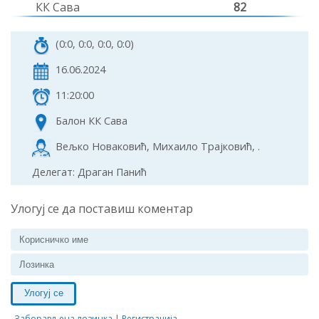
КК Сава
82
(0:0, 0:0, 0:0, 0:0)
16.06.2024
11:20:00
Балон КК Сава
Вељко Новаковић, Михаило Трајковић, .
Делегат: Драган Панић
Улогуј се да поставиш коментар
Улогуј се
Заборављена лозинка
|
Регистрација