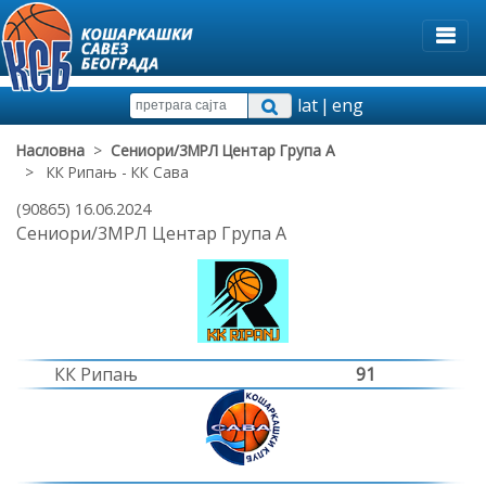
lat
|
eng
Насловна
>
Сениори/3МРЛ Центар Група А
> КК Рипањ - КК Сава
(90865) 16.06.2024
Сениори/3МРЛ Центар Група А
КК Рипањ
91