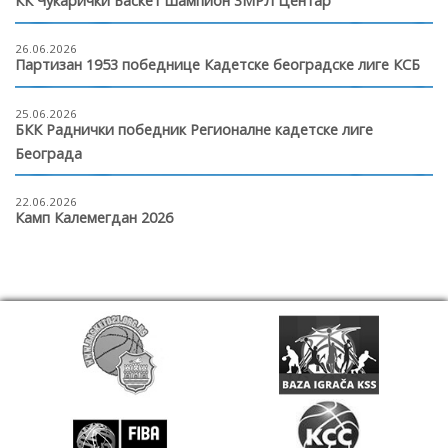
КК Чукарички Баскет шампион 3МРЛ Центар
26.06.2026
Партизан 1953 победнице Кадетске београдске лиге КСБ
25.06.2026
БКК Раднички победник Регионалне кадетске лиге
Београда
22.06.2026
Камп Калемегдан 2026