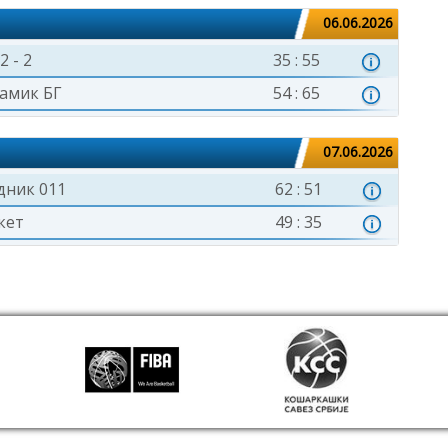
06.06.2026
2 - 2
35 : 55
амик БГ
54 : 65
07.06.2026
дник 011
62 : 51
кет
49 : 35