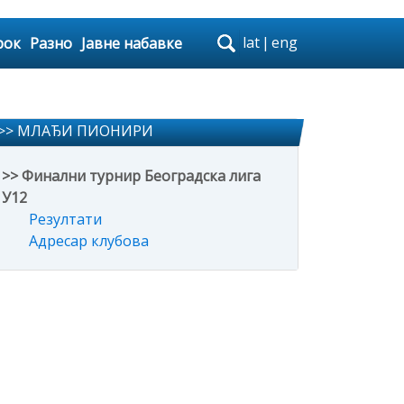
lat
|
eng
рок
Разно
Јавне набавке
>> МЛАЂИ ПИОНИРИ
>> Финални турнир Београдска лига
У12
Резултати
Адресар клубова