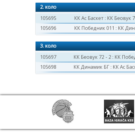
2. коло
105695
КК Ас Баскет
:
КК Беовук 7
105696
КК Победник 011
:
КК Дин
3. коло
105697
КК Беовук 72 - 2
:
КК Побе
105698
КК Динамик БГ
:
КК Ас Бас