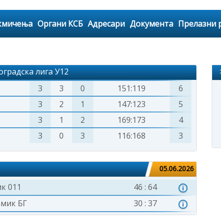
кмичења
Органи КСБ
Адресари
Документа
Прелазни 
радска лига У12
3
3
0
151:119
6
3
2
1
147:123
5
3
1
2
169:173
4
3
0
3
116:168
3
05.06.2026
к 011
46 : 64
амик БГ
30 : 37