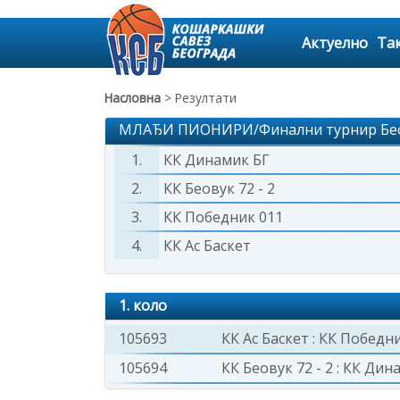
Актуелно
Та
Насловна
> Резултати
МЛАЂИ ПИОНИРИ/Финални турнир Беог
1.
КК Динамик БГ
2.
КК Беовук 72 - 2
3.
КК Победник 011
4.
КК Ас Баскет
1. коло
105693
КК Ас Баскет
:
КК Победни
105694
КК Беовук 72 - 2
:
КК Дин