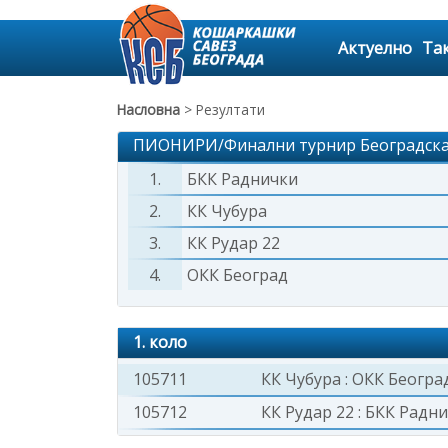
Актуелно
Та
Насловна
> Резултати
ПИОНИРИ/Финални турнир Београдска 
1.
БКК Раднички
2.
КК Чубура
3.
КК Рудар 22
4.
ОКК Београд
1. коло
105711
КК Чубура
:
ОКК Београ
105712
КК Рудар 22
:
БКК Радн