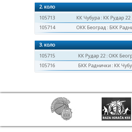
2. коло
105713
КК Чубура
:
КК Рудар 22
105714
ОКК Београд
:
БКК Радн
3. коло
105715
КК Рудар 22
:
ОКК Беог
105716
БКК Раднички
:
КК Чуб