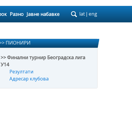
lat
|
eng
рок
Разно
Јавне набавке
>> ПИОНИРИ
>> Финални турнир Београдска лига
У14
Резултати
Адресар клубова