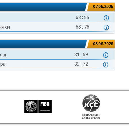
07.06.2026
68 : 55
ички
68 : 76
08.06.2026
рад
81 : 69
ура
85 : 72