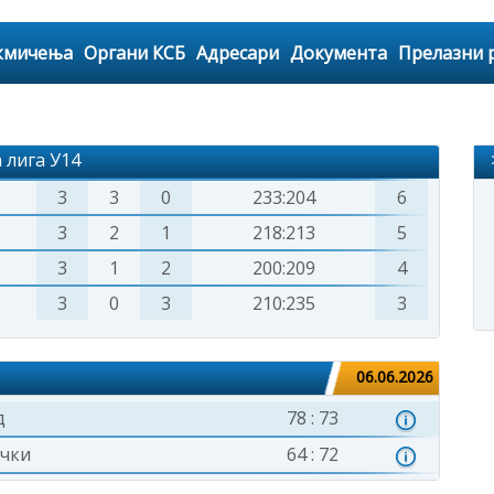
кмичења
Органи КСБ
Адресари
Документа
Прелазни 
лига У14
3
3
0
233:204
6
3
2
1
218:213
5
3
1
2
200:209
4
3
0
3
210:235
3
06.06.2026
д
78 : 73
ички
64 : 72