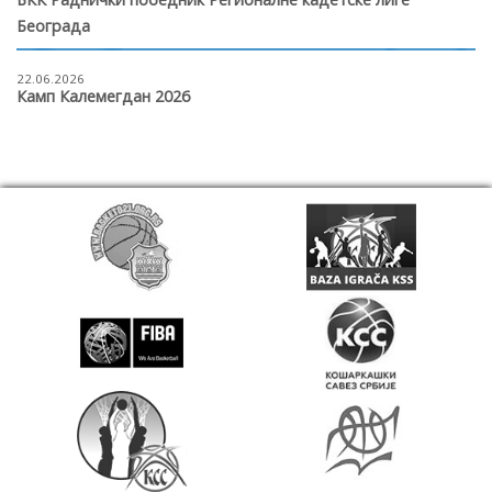
Београда
22.06.2026
Камп Калемегдан 2026