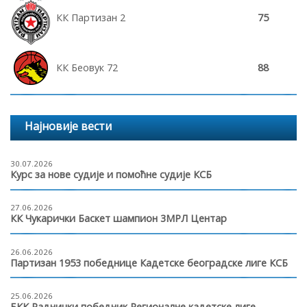
КК Партизан 2
75
КК Беовук 72
88
Најновије вести
30.07.2026
Курс за нове судије и помоћне судије КСБ
27.06.2026
КК Чукарички Баскет шампион 3МРЛ Центар
26.06.2026
Партизан 1953 победнице Кадетске београдске лиге КСБ
25.06.2026
БКК Раднички победник Регионалне кадетске лиге