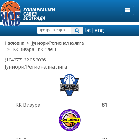
lat
|
eng
Насловна
>
Јуниори/Регионална лига
> КК Визура - КК Флеш
(104277) 22.05.2026
Јуниори/Регионална лига
КК Визура
81