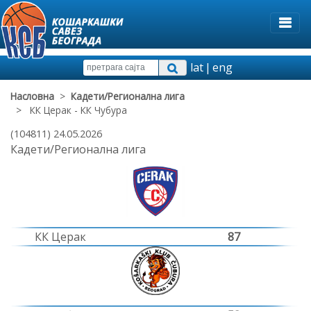
lat
|
eng
Насловна
>
Кадети/Регионална лига
> КК Церак - КК Чубура
(104811) 24.05.2026
Кадети/Регионална лига
КК Церак
87