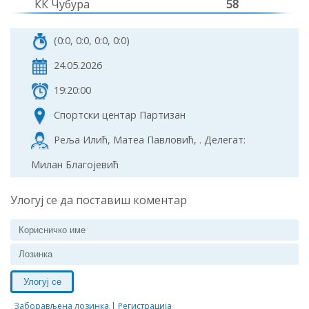
КК Чубура
58
(0:0, 0:0, 0:0, 0:0)
24.05.2026
19:20:00
Спортски центар Партизан
Реља Илић, Матеа Павловић, . Делегат:
Милан Благојевић
Улогуј се да поставиш коментар
Улогуј се
Заборављена лозинка
|
Регистрација