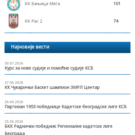
КК Бањица Мега
101
КК Рас 2
74
Најновије вести
30.07.2026
Курс за нове судије и помоћне судије КСБ
27.06.2026
КК Чукарички Баскет шампион 3МРЛ Центар
26.06.2026
Партизан 1953 победнице Кадетске београдске лиге КСБ
25.06.2026
БКК Раднички победник Регионалне кадетске лиге
Београда