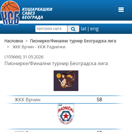
lat
|
eng
Насловна
>
Пионирке/Финални турнир Београдска лига
> ЖКК Врчин - ККЖ Раднички
(105666) 31.05.2026
Пионирке/Финални турнир Београдска лига
ЖКК Врчин
58