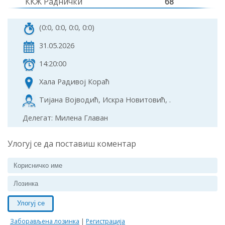
ККЖ Раднички
68
(0:0, 0:0, 0:0, 0:0)
31.05.2026
14:20:00
Хала Радивој Кораћ
Тијана Војводић, Искра Новитовић, .
Делегат: Милена Главан
Улогуј се да поставиш коментар
Улогуј се
Заборављена лозинка
|
Регистрација