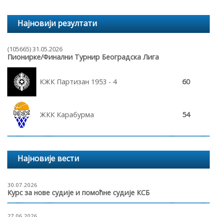
Најновији резултати
(105665) 31.05.2026
Пионирке/Финални Турнир Београдска Лига
КЖК Партизан 1953 - 4
60
ЖКК Карабурма
54
Најновије вести
30.07.2026
Курс за нове судије и помоћне судије КСБ
27.06.2026