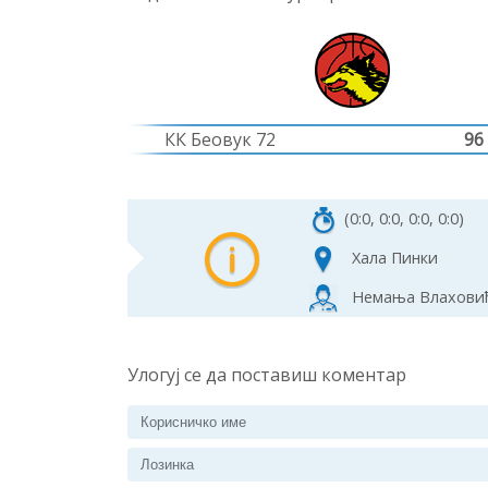
КК Беовук 72
96
(0:0, 0:0, 0:0, 0:0)
Хала Пинки
Немања Влаховић
Улогуј се да поставиш коментар