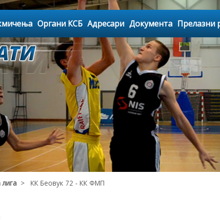
кмичења
Органи КСБ
Адресари
Документа
Прелазни 
 лига
> КК Беовук 72 - КК ФМП
а