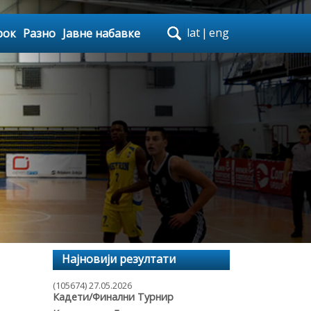
lat
|
eng
рок
Разно
Јавне набавке
Најновији резултати
(105674) 27.05.2026
Кадети/Финални Турнир