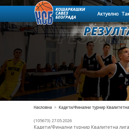
Актуелно
Та
Насловна
>
Кадети/Финални турнир Квалитетна
(105673) 27.05.2026
Кадети/Финални турнир Квалитетна лиг