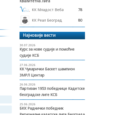
Квалитетна Лига
КК Младост Веба
78
КК Реал Београд
80
Најновије вести
30.07.2026
Курс за нове судије и помоћне
судије КСБ
27.06.2026
КК Чукарички Баскет шампион
3МРЛ Центар
26.06.2026
Партизан 1953 победнице Кадетске
београдске лиге КСБ
25.06.2026
БКК Раднички победник
Регионалне кадетске лиге Београда