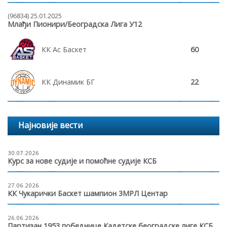
(96834) 25.01.2025
Млађи Пионири/Београдска Лига У12
КК Ас Баскет
60
КК Динамик БГ
22
Најновије вести
30.07.2026
Курс за нове судије и помоћне судије КСБ
27.06.2026
КК Чукарички Баскет шампион 3МРЛ Центар
26.06.2026
Партизан 1953 победнице Кадетске београдске лиге КСБ