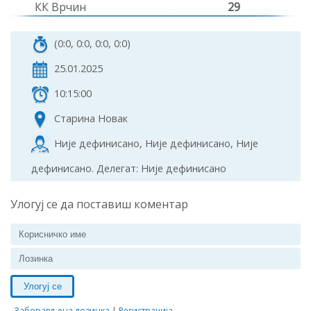
КК Врчин
29
(0:0, 0:0, 0:0, 0:0)
25.01.2025
10:15:00
Старина Новак
Није дефинисано, Није дефинисано, Није
дефинисано. Делегат: Није дефинисано
Улогуј се да поставиш коментар
Улогуј се
Заборављена лозинка
|
Регистрација