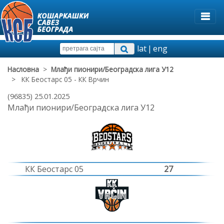
lat
|
eng
Насловна
>
Млађи пионири/Београдска лига У12
> КК Беостарс 05 - КК Врчин
(96835) 25.01.2025
Млађи пионири/Београдска лига У12
КК Беостарс 05
27