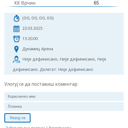
КК Врчин
65
(0:0, 0:0, 0:0, 0:0)
23.03.2025
13:20:00
Дyнамиц Арена
Није дефинисано, Није дефинисано, Није
дефинисано. Делегат: Није дефинисано
Улогуј се да поставиш коментар
Улогуј се
Заборављена лозинка
|
Регистрација