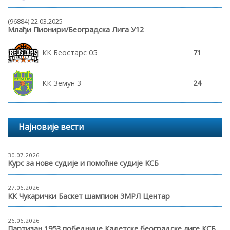
(96884) 22.03.2025
Млађи Пионири/Београдска Лига У12
КК Беостарс 05
71
КК Земун 3
24
Најновије вести
30.07.2026
Курс за нове судије и помоћне судије КСБ
27.06.2026
КК Чукарички Баскет шампион 3МРЛ Центар
26.06.2026
Партизан 1953 победнице Кадетске београдске лиге КСБ