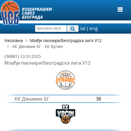
lat
|
eng
Насловна
>
Млађи пионири/Београдска лига У12
> КК Динамик БГ - КК Врчин
(96881) 23.03.2025
Млађи пионири/Београдска лига У12
КК Динамик БГ
36